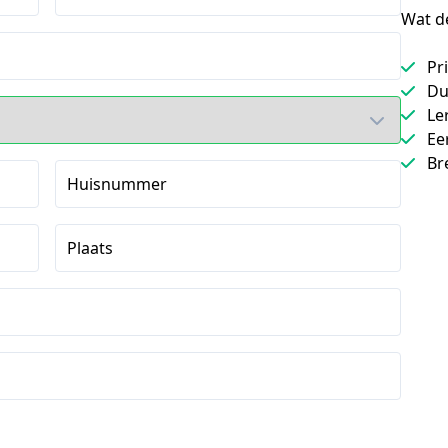
Wat de
Pri
Du
Le
Ee
Br
Huisnummer
Plaats