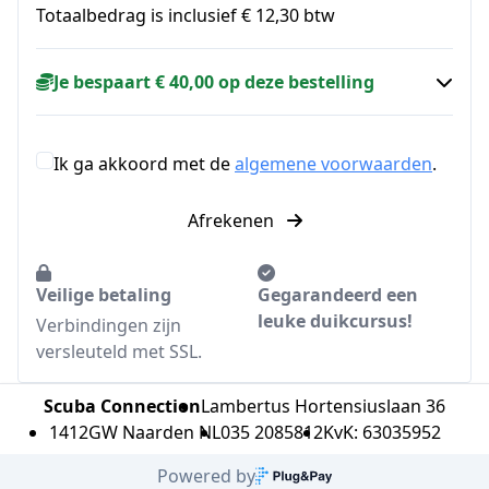
Totaalbedrag is inclusief € 12,30 btw
Je bespaart € 40,00 op deze bestelling
Ik ga akkoord met de
algemene voorwaarden
.
Afrekenen
Veilige betaling
Gegarandeerd een
leuke duikcursus!
Verbindingen zijn
versleuteld met SSL.
Scuba Connection
Lambertus Hortensiuslaan 36
1412GW Naarden NL
035 2085812
KvK: 63035952
Powered by